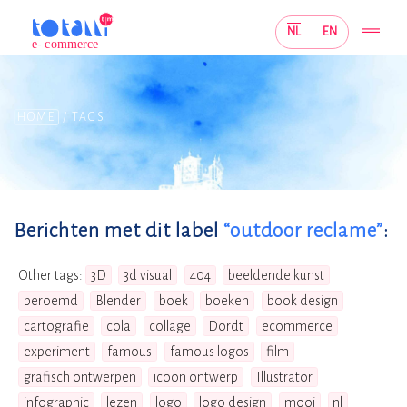
NL
EN
HOME
HOME
/ TAGS
DIENSTEN
PORTFOLIO
Berichten met dit label
“outdoor reclame”
:
BLOG
Other tags:
3D
3d visual
404
beeldende kunst
beroemd
Blender
boek
boeken
book design
GALERIE
cartografie
cola
collage
Dordt
ecommerce
experiment
famous
famous logos
film
grafisch ontwerpen
icoon ontwerp
Illustrator
infographic
lezen
logo
logo design
mooi
nl