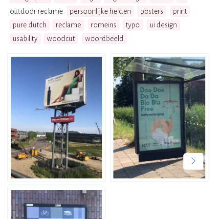
outdoor reclame
persoonlijke helden
posters
print
pure dutch
reclame
romeins
typo
ui design
usability
woodcut
woordbeeld