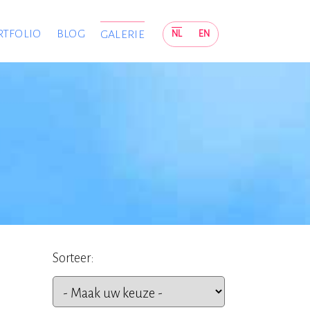
RTFOLIO
BLOG
GALERIE
NL
EN
Sorteer: