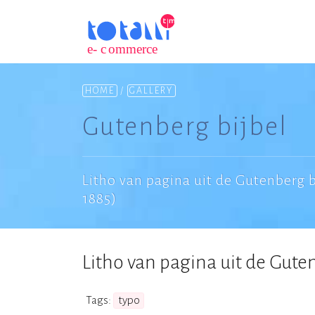
HOME
/
GALLERY
Gutenberg bijbel
Litho van pagina uit de Gutenberg bi
1885)
Litho van pagina uit de Gutenb
Tags:
typo