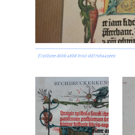
E726b2ee d6bb 48b8 b190 dd779b443ee9