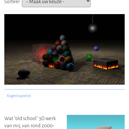
Sorteer:
Kogelstapel05
Wat "old school" 3D werk
van mij, van rond 2000-